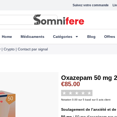
Suivez votre commande
Liv
Home
Médicaments
Catégories
Blog
Offres
| Crypto | Contact par signal
Oxazepam 50 mg 
€
85.00
Notation 0.00 sur 5 basé sur 0 avis client
Soulagement de l’anxiété et de 
50 mg :
50 mg d’oxazépam par c