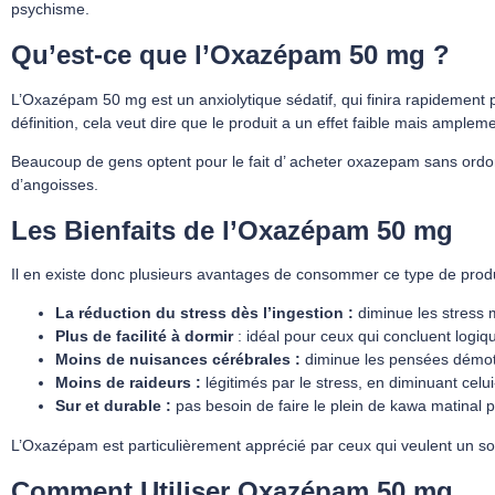
psychisme.
Qu’est-ce que l’Oxazépam 50 mg ?
L’Oxazépam 50 mg est un anxiolytique sédatif, qui finira rapidement par
définition, cela veut dire que le produit a un effet faible mais amp
Beaucoup de gens optent pour le fait d’ acheter oxazepam sans ordonna
d’angoisses.
Les Bienfaits de l’Oxazépam 50 mg
Il en existe donc plusieurs avantages de consommer ce type de produi
La réduction du stress dès l’ingestion :
diminue les stress 
Plus de facilité à dormir
: idéal pour ceux qui concluent logi
Moins de nuisances cérébrales :
diminue les pensées démot
Moins de raideurs :
légitimés par le stress, en diminuant celu
Sur et durable :
pas besoin de faire le plein de kawa matinal 
L’Oxazépam est particulièrement apprécié par ceux qui veulent un s
Comment Utiliser Oxazépam 50 mg