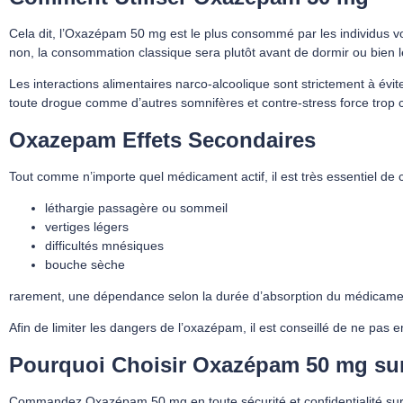
Cela dit, l’Oxazépam 50 mg est le plus consommé par les individus vo
non, la consommation classique sera plutôt avant de dormir ou bien les
Les interactions alimentaires narco-alcoolique sont strictement à
toute drogue comme d’autres somnifères et contre-stress force trop
Oxazepam Effets Secondaires
Tout comme n’importe quel médicament actif, il est très essentiel de 
léthargie passagère ou sommeil
vertiges légers
difficultés mnésiques
bouche sèche
rarement, une dépendance selon la durée d’absorption du médicame
Afin de limiter les dangers de l’oxazépam, il est conseillé de ne p
Pourquoi Choisir Oxazépam 50 mg sur
Commandez Oxazépam 50 mg en toute sécurité et confidentialité sur som