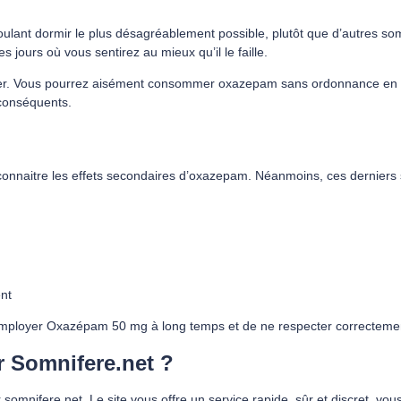
ulant dormir le plus désagréablement possible, plutôt que d’autres so
 jours où vous sentirez au mieux qu’il le faille.
 éviter. Vous pourrez aisément consommer oxazepam sans ordonnance en
 conséquents.
connaitre les effets secondaires d’oxazepam. Néanmoins, ces derniers s
nt
as employer Oxazépam 50 mg à long temps et de ne respecter correcteme
 Somnifere.net ?
nifere.net. Le site vous offre un service rapide, sûr et discret, vous