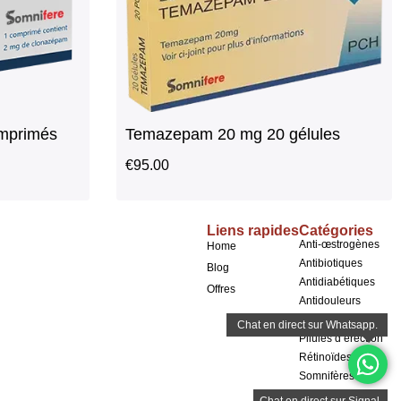
mprimés
Temazepam 20 mg 20 gélules
€
95.00
Liens rapides
Catégories
Anti-œstrogènes
Home
Antibiotiques
Blog
Antidiabétiques
Offres
Antidouleurs
Antipsychotiques
Pilules d’érection
Rétinoïdes
Somnifères
Stimulants