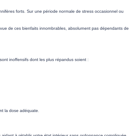
mnifères forts. Sur une période normale de stress occasionnel ou
 vue de ces bienfaits innombrables, absolument pas dépendants de
ont inoffensifs dont les plus répandus soient :
nt la dose adéquate.
 aidant à rétablir votre état intérieur sans ordonnance compliquée.