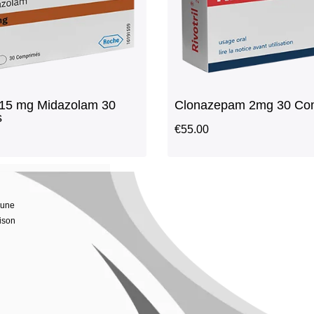
15 mg Midazolam 30
Clonazepam 2mg 30 Co
s
€
55.00
 une
ison