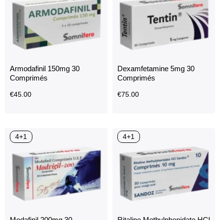
Armodafinil 150mg 30
Dexamfetamine 5mg 30
Comprimés
Comprimés
€
45.00
€
75.00
4+1
4+1
Modafinil 200mg 30
Ritaline Methylphenidate HCI