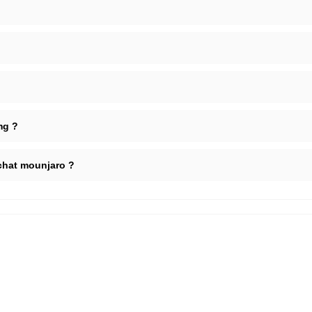
mg ?
chat mounjaro ?