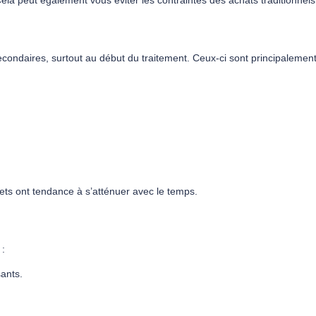
 peut également vous éviter les contraintes des achats traditionnels
ndaires, surtout au début du traitement. Ceux-ci sont principalement d
fets ont tendance à s’atténuer avec le temps.
 :
sants.