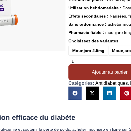
Utilisation hebdomadaire :
Dose
Effets secondaires :
Nausées, fat
Sans ordonnance :
acheter moun
Pharmacie fiable :
mounjaro 5mg 
Choisissez des variantes
Mounjaro 2.5mg
Mounjar
Ajouter au panier
Catégories:
Antidiabétiques
,
on efficace du diabète
glycémie et soutenir la perte de poids, acheter mounjaro​ en ligne sur 