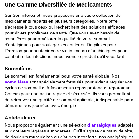
4+1
Ivermectine 12 mg 30
Kamagra 100mg 4
Comprimés
Comprimés
€
45.00
€
10.00
Médicaments
Home
» Obtenez vos médicaments sans ordonnance »
Affichage 1–80 de 80 produits