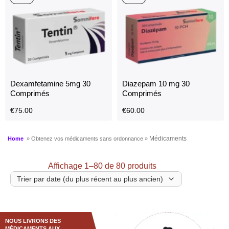
Codeine 20 mg 30
Codeine 30 mg 30
Comprimés
Comprimés
€
85.00
€
90.00
4+1
4+1
Dexamfetamine 5mg 30
Diazepam 10 mg 30
Comprimés
Comprimés
€
75.00
€
60.00