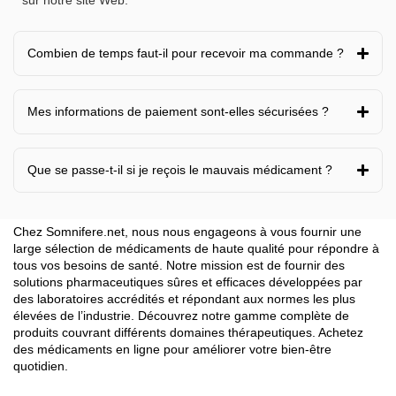
Doxycycline 100 mg 30
Fentanyl comprimé avec
Gélules
applicateur buccal 200
Microgrammes
€
45.00
€
25.00
Rupture de stock
Rupture de stock
Flucloxacilline 500mg 20
Isotretinoine 20 mg 30
Gélules
Gélules
€
45.00
€
45.00