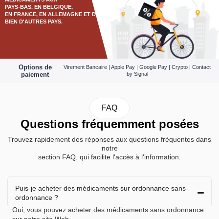
Rupture de stock
Diazepam 5mg 30
Dormicum 15 mg
Comprimés
Midazolam 30 Comprimés
€
50.00
€
75.00
4+1