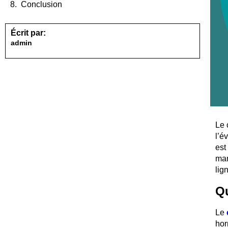
Conclusion
Écrit par:
admin
Le 
l’é
est
man
lig
Qu
Le
hor