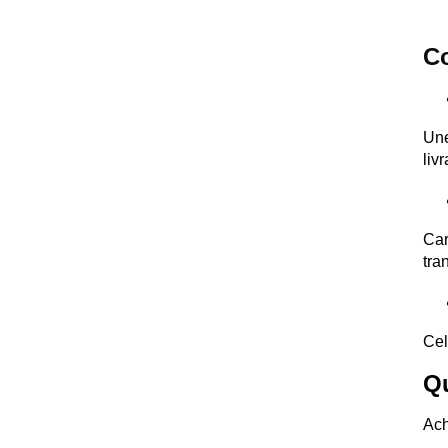
Co
Une
liv
Car
tra
Cel
Qu
Ach