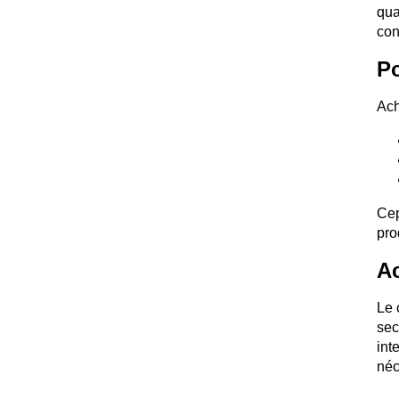
qua
con
Po
Ach
Cep
pro
Ac
Le 
sec
int
néc